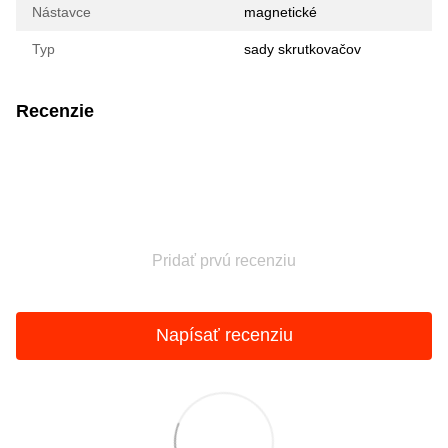
Nástavce
magnetické
Typ
sady skrutkovačov
Recenzie
Pridať prvú recenziu
Napísať recenziu