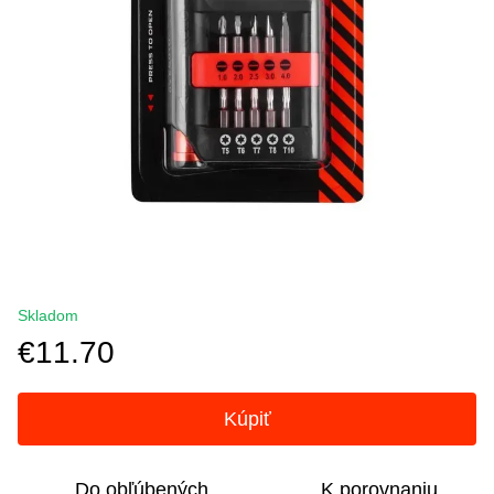
Skladom
€11.70
Kúpiť
Do obľúbených
K porovnaniu