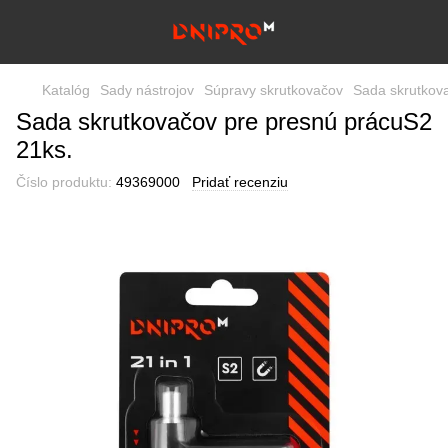
Katalóg
Sady nástrojov
Súpravy skrutkovačov
Sada skrutkov
Sada skrutkovačov pre presnú prácuS2
21ks.
Číslo produktu:
49369000
Pridať recenziu