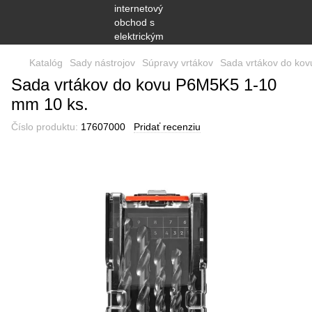
Katalóg
Sady nástrojov
Súpravy vrtákov
Sada vrtákov do ko
Sada vrtákov do kovu P6M5K5 1-10
mm 10 ks.
Číslo produktu:
17607000
Pridať recenziu