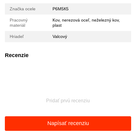
Značka ocele
Р6М5К5
Pracovný
Kov, nerezová oceľ, neželezný kov,
materiál
plast
Hriadeľ
Valcový
Recenzie
Pridať prvú recenziu
Napísať recenziu