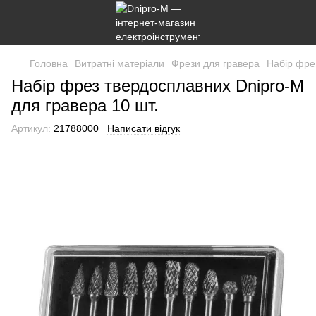
Головна
Витратні матеріали
Фрези для гравера
Набір фре
Набір фрез твердосплавних Dnipro-M
для гравера 10 шт.
Артикул:
21788000
Написати відгук