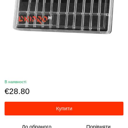
В наявності
€28.80
Купити
До обраного
Порівняти