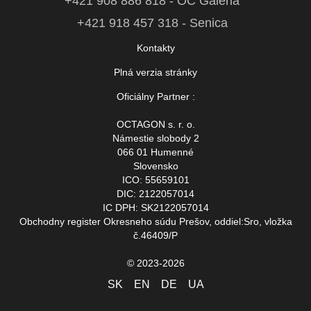
+421 908 886 818 - OC Galéria
+421 918 457 318 - Senica
Kontakty
Plná verzia stránky
Oficiálny Partner :
OCTAGON s. r. o.
Námestie slobody 2
066 01 Humenné
Slovensko
ICO: 55659101
DIC: 2122057014
IC DPH: SK2122057014
Obchodny register Okresneho súdu Prešov, oddiel:Sro, vložka
č.46409/P
© 2023-2026
SK
EN
DE
UA