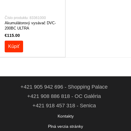
Číslo produktu: 83361000
Akumulátorový vysávač DVC-
200BC ULTRA
€115.00
Kúpiť
+421 905 942 696 - Shopping Palace
+421 908 886 818 - OC Galéria
+421 918 457 318 - Senica
Kontakty
Plná verzia stránky