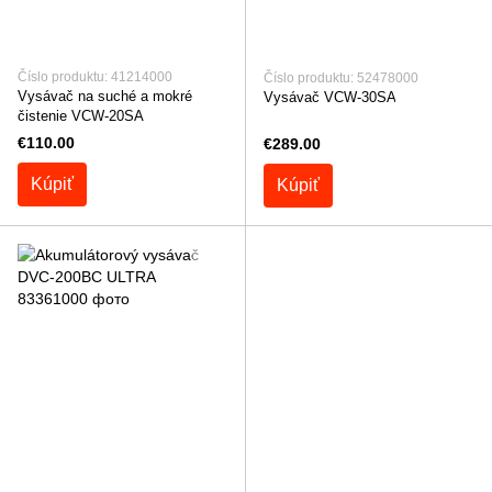
Číslo produktu: 41214000
Číslo produktu: 52478000
Vysávač na suché a mokré
Vysávač VCW-30SA
čistenie VCW-20SA
€110.00
€289.00
Kúpiť
Kúpiť