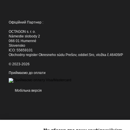
Офіційний Партнер :
OCTAGON s. r. o.
Námestie slobody 2
066 01 Humenné
Slovensko
ICO: 55659101
Obchodny register Okresneho súdu Prešov, oddiel:Sro, vložka č.46409/P
© 2023-2026
Приймаємо до оплати
Мобільна версія
Ми дбаємо про вашу конфіденційність