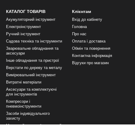
КАТАЛОГ ТОВАРІВ
Клієнтам
Акумуляторний інструмент
Вхід до кабінету
Електроінструмент
Головна
Ручний інструмент
Про нас
Садова техніка та інструменти
Оплата і доставка
Зварювальне обладнання та
Обмін та повернення
аксесуари
Контактна інформація
Інше обладнання та пристрої
Відгуки про магазин
Верстати по дереву та металу
Вимірювальний інструмент
Витратні матеріали
Аксесуари та комплектуючі
для інструментів
Компресори і
пневмоінструменти
Засоби індивідуального
захисту
Малярний та оздоблювальний
інструмент