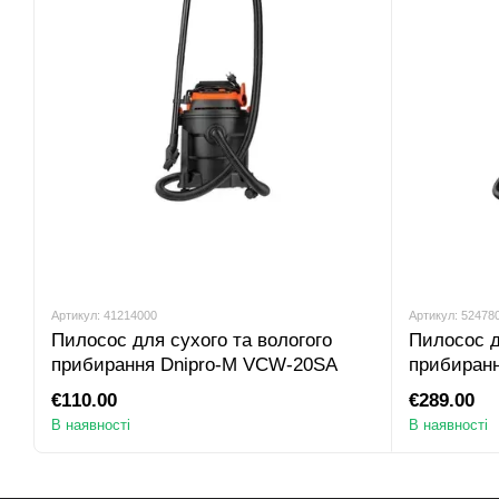
Артикул: 41214000
Артикул: 52478
Пилосос для сухого та вологого
Пилосос д
прибирання Dnipro-M VCW-20SA
прибиран
Autoclean
€110.00
€289.00
В наявності
В наявності