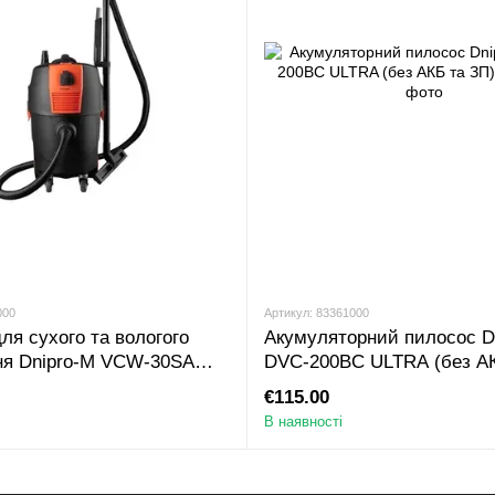
000
Артикул: 83361000
ля сухого та вологого
Акумуляторний пилосос D
ня Dnipro-M VCW-30SA
DVC-200BC ULTRA (без АК
€115.00
В наявності