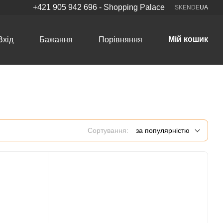
+421 905 942 696 - Shopping Palace
SK
EN
DE
UA
Мій кошик
Вхід
Бажання
Порівняння
Сортування:
за популярністю