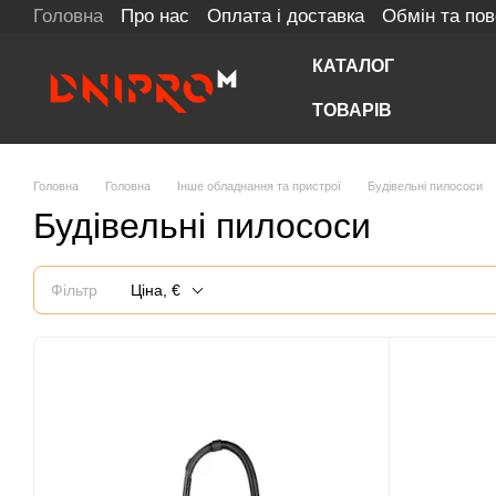
Головна
Про нас
Оплата і доставка
Обмін та по
Перейти до основного контенту
КАТАЛОГ
ТОВАРІВ
Головна
Головна
Інше обладнання та пристрої
Будівельні пилососи
Будівельні пилососи
Фільтр
Ціна, €