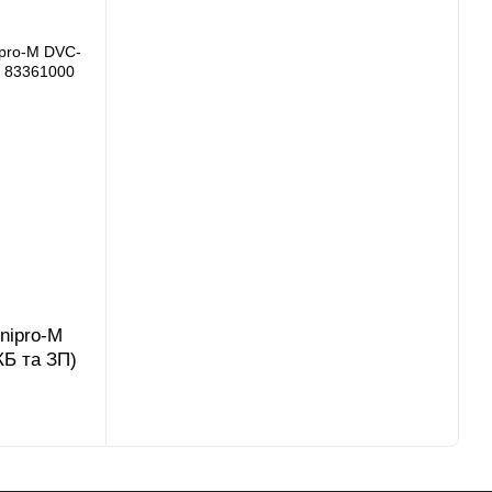
nipro-M
Б та ЗП)