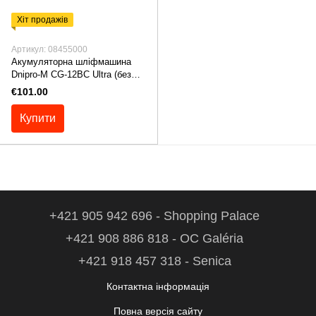
Хіт продажів
Артикул: 08455000
Акумуляторна шліфмашина
Dnipro-M СG-12BC Ultra (без
АКБ та ЗП)
€101.00
Купити
+421 905 942 696 - Shopping Palace
+421 908 886 818 - OC Galéria
+421 918 457 318 - Senica
Контактна інформація
Повна версія сайту