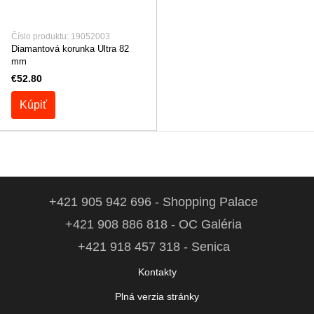
Číslo produktu: 19052003
Diamantová korunka Ultra 82
mm
€52.80
Kúpiť
+421 905 942 696 - Shopping Palace
+421 908 886 818 - OC Galéria
+421 918 457 318 - Senica
Kontakty
Plná verzia stránky