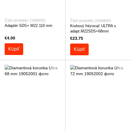
Číslo produktu: 21966001
Číslo produktu: 21968001
Adaptér SDS+ M22 110 mm
Kruhový frézovač ULTRA s
adapt.M22SDS+68mm
€4.00
€23.75
Kúpiť
Kúpiť