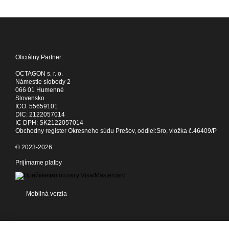
Oficiálny Partner :
OCTAGON s. r. o.
Námestie slobody 2
066 01 Humenné
Slovensko
ICO: 55659101
DIC: 2122057014
IC DPH: SK2122057014
Obchodny register Okresneho súdu Prešov, oddiel:Sro, vložka č.46409/P
© 2023-2026
Prijímame platby
Mobilná verzia