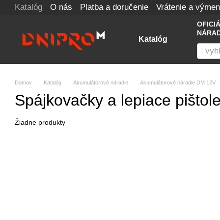
Katalóg
O nás
Platba a doručenie
Vrátenie a výme
Перейти к основному контенту
OFICI
NÁRAD
Katalóg
Domov
Katalóg
Akumulátorové náradie
Akumulátorové náradie DM 12V
Spájkovačky a lepiace pištol
Žiadne produkty