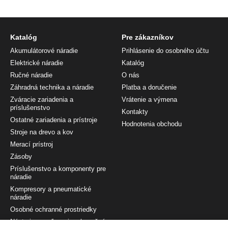
Katalóg
Pre zákazníkov
Akumulátorové náradie
Prihlásenie do osobného účtu
Elektrické náradie
Katalóg
Ručné náradie
O nás
Záhradná technika a náradie
Platba a doručenie
Zváracie zariadenia a
Vrátenie a výmena
príslušenstvo
Kontakty
Ostatné zariadenia a prístroje
Hodnotenia obchodu
Stroje na drevo a kov
Merací prístroj
Zásoby
Príslušenstvo a komponenty pre
náradie
Kompresory a pneumatické
náradie
Osobné ochranné prostriedky
Nástroj na maľovanie a konečnú