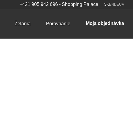
+421 905 942 696 - Shopping Palace
SK
EN
DE
UA
Moja objednávka
Želania
Porovnanie