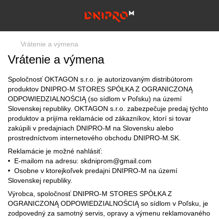
Vrátenie a výmena
Vrátenie a výmena
Spoločnosť OKTAGON s.r.o. je autorizovaným distribútorom
produktov DNIPRO-M STORES SPÓŁKA Z OGRANICZONĄ
ODPOWIEDZIALNOŚCIĄ (so sídlom v Poľsku) na území
Slovenskej republiky. OKTAGON s.r.o. zabezpečuje predaj týchto
produktov a prijíma reklamácie od zákazníkov, ktorí si tovar
zakúpili v predajniach DNIPRO-M na Slovensku alebo
prostredníctvom internetového obchodu DNIPRO-M.SK.
Reklamácie je možné nahlásiť:
•⁠ ⁠E-mailom na adresu: skdniprom@gmail.com
•⁠ ⁠Osobne v ktorejkoľvek predajni DNIPRO-M na území
Slovenskej republiky.
Výrobca, spoločnosť DNIPRO-M STORES SPÓŁKA Z
OGRANICZONĄ ODPOWIEDZIALNOŚCIĄ so sídlom v Poľsku, je
zodpovedný za samotný servis, opravy a výmenu reklamovaného