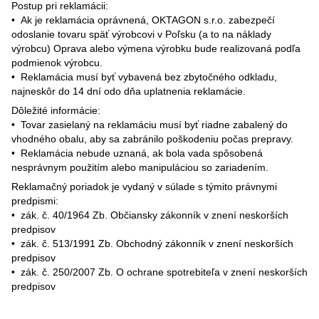
Postup pri reklamácii:
•⁠ ⁠Ak je reklamácia oprávnená, OKTAGON s.r.o. zabezpečí
odoslanie tovaru späť výrobcovi v Poľsku (a to na náklady
výrobcu) Oprava alebo výmena výrobku bude realizovaná podľa
podmienok výrobcu.
•⁠ ⁠Reklamácia musí byť vybavená bez zbytočného odkladu,
najneskôr do 14 dní odo dňa uplatnenia reklamácie.
Dôležité informácie:
•⁠ ⁠Tovar zasielaný na reklamáciu musí byť riadne zabalený do
vhodného obalu, aby sa zabránilo poškodeniu počas prepravy.
•⁠ ⁠Reklamácia nebude uznaná, ak bola vada spôsobená
nesprávnym použitím alebo manipuláciou so zariadením.
Reklamačný poriadok je vydaný v súlade s týmito právnymi
predpismi:
•⁠ ⁠zák. č. 40/1964 Zb. Občiansky zákonník v znení neskorších
predpisov
•⁠ ⁠zák. č. 513/1991 Zb. Obchodný zákonník v znení neskorších
predpisov
•⁠ ⁠zák. č. 250/2007 Zb. O ochrane spotrebiteľa v znení neskorších
predpisov