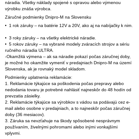
náradia. Všetky náklady spojené s opravou alebo výmenou
výrobku znáša výrobca.
Záručné podmienky Dnipro-M na Slovensku
•⁠ ⁠1 rok záruky – na batérie 12V a 20V, ako aj na nabíjačky k nim.
•⁠ ⁠3 roky záruky – na všetky elektrické náradie.
•⁠ ⁠5 rokov záruky – na vybrané modely zváracích strojov a sériu
ručného náradia ULTRA.
-Okamžitá výmena – ak sa náradie pokazí počas záručnej doby,
je možné ho okamžite vymeniť v predajniach Dnipro-M na území
Slovenska, ak je rovnaký model skladom.
Podmienky uplatnenia reklamácie:
1.⁠ ⁠Reklamácie týkajúce sa poškodenia počas prepravy alebo
nedodania tovaru je potrebné nahlásiť najneskôr do 48 hodín od
prevzatia zásielky.
2.⁠ ⁠Reklamácie týkajúce sa výrobkov s vádou sa podávajú cez e-
mail alebo osobne v predajniach, a to najneskôr počas záručnej
doby (36 mesiacov).
3.⁠ ⁠Záruka sa nevzťahuje na škody spôsobené nesprávnym
používaním, živelnými pohromami alebo inými vonkajšími
vplyvmi.