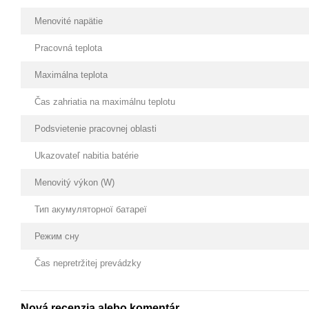
Menovité napätie
Pracovná teplota
Maximálna teplota
Čas zahriatia na maximálnu teplotu
Podsvietenie pracovnej oblasti
Ukazovateľ nabitia batérie
Menovitý výkon (W)
Тип акумуляторної батареї
Режим сну
Čas nepretržitej prevádzky
Nová recenzia alebo komentár