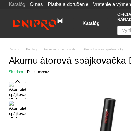
Katalóg
O nás
Platba a doručenie
Vrátenie a výme
Перейти к основному контенту
OFICI
NÁRAD
Katalóg
Domov
Katalóg
Akumulátorové náradie
Akumulátorové spájkovačky
Akumulátorová spájkovačka 
Skladom
Pridať recenziu