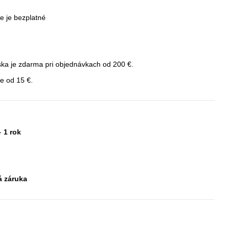
e je bezplatné
ka je zdarma pri objednávkach od 200 €.
e od 15 €.
 -
1 rok
á záruka