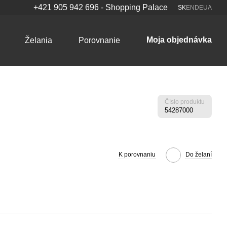
+421 905 942 696 - Shopping Palace
SK
EN
DE
UA
Moja objednávka
Želania
Porovnanie
Číslo produktu
54287000
K porovnaniu
Do želaní