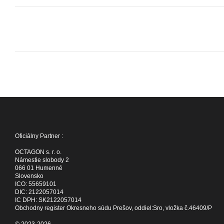
Oficiálny Partner :
OCTAGON s. r. o.
Námestie slobody 2
066 01 Humenné
Slovensko
ICO: 55659101
DIC: 2122057014
IC DPH: SK2122057014
Obchodny register Okresneho súdu Prešov, oddiel:Sro, vložka č.46409/P