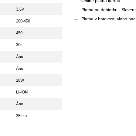
Online platba kartou
3.6V
Platba na dobierku - Sloven
Platba v hotovosti alebo ba
200-450
450
30s
Áno
Áno
18W
LI-ION
Áno
35min