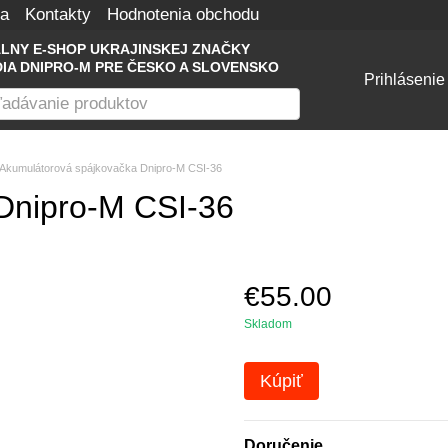
na
Kontakty
Hodnotenia obchodu
ÁLNY E-SHOP UKRAJINSKEJ ZNAČKY
IA DNIPRO-M PRE ČESKO A SLOVENSKO
Prihlásenie
Akumulátorová spájkovačka Dnipro-M CSI-36
Dnipro-M CSI-36
€55.00
Skladom
Kúpiť
Doručenie