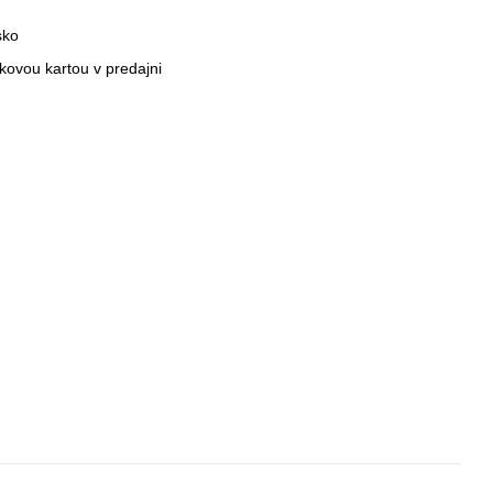
sko
nkovou kartou v predajni