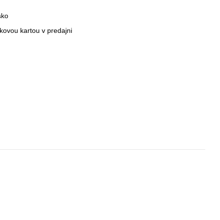
sko
nkovou kartou v predajni