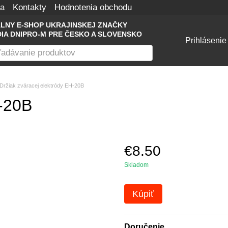
na
Kontakty
Hodnotenia obchodu
ÁLNY E-SHOP UKRAJINSKEJ ZNAČKY
IA DNIPRO-M PRE ČESKO A SLOVENSKO
Prihlásenie
Držiak zváracej elektródy EH-20B
H-20B
€8.50
Skladom
Kúpiť
Doručenie