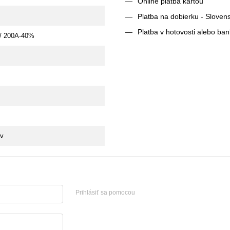
Online platba kartou
Platba na dobierku - Sloven
Platba v hotovosti alebo ba
 / 200А-40%
kv
Prihlásiť sa pomocou