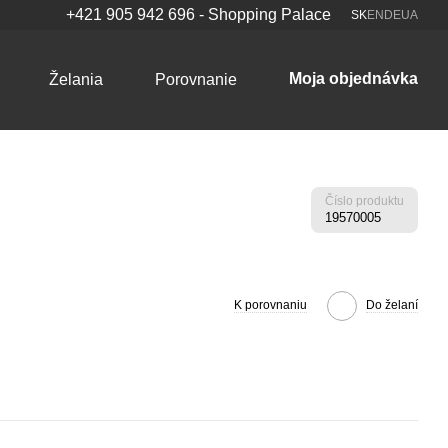
+421 905 942 696 - Shopping Palace
SK
EN
DE
UA
Moja objednávka
Želania
Porovnanie
Číslo produktu
19570005
K porovnaniu
Do želaní