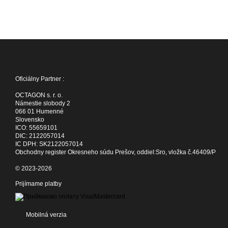
Oficiálny Partner :
OCTAGON s. r. o.
Námestie slobody 2
066 01 Humenné
Slovensko
ICO: 55659101
DIC: 2122057014
IC DPH: SK2122057014
Obchodny register Okresneho súdu Prešov, oddiel:Sro, vložka č.46409/P
© 2023-2026
Prijímame platby
Mobilná verzia