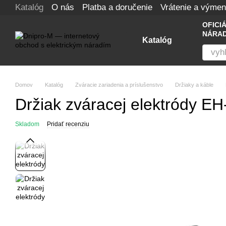
Katalóg
O nás
Platba a doručenie
Vrátenie a výme
Перейти к основному контенту
OFICI
NÁRAD
Katalóg
Domov
Katalóg
Zváracie zariadenia a príslušenstvo
Držiaky a káble
Držiak zváracej elektródy E
Skladom
Pridať recenziu