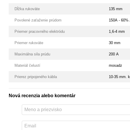
Dĺžka rukoväte
135 mm
Povolené zaťaženie prúdom
150А - 60%
Priemer pracovného elektródu
1,6-4 mm
Priemer rukoväte
30 mm
Maximálna sila prúdu
200 А
Materiál čelustí
mosadz
Prierez pripojeného kábla
10-35 mm. 
Nová recenzia alebo komentár