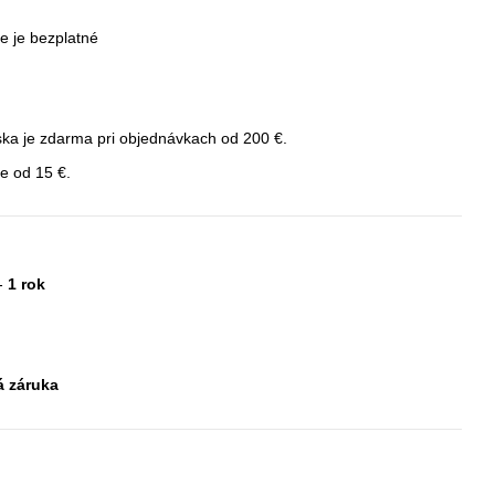
e je bezplatné
ka je zdarma pri objednávkach od 200 €.
e od 15 €.
 -
1 rok
á záruka