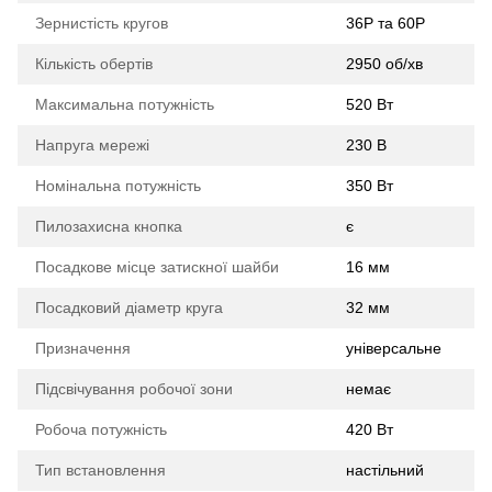
Зернистість кругов
36Р та 60Р
Кількість обертів
2950 об/хв
Максимальна потужність
520 Вт
Напруга мережі
230 В
Номінальна потужність
350 Вт
Пилозахисна кнопка
є
Посадкове місце затискної шайби
16 мм
Посадковий діаметр круга
32 мм
Призначення
універсальне
Підсвічування робочої зони
немає
Робоча потужність
420 Вт
Тип встановлення
настільний