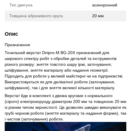
Тип двигуна
асинхронний
Товщина абразивного круга
20 мм
Опис
Призначення
Точильний верстат Dnipro-M BG-20X призначений для
широкого спектру робіт з обробки деталей та інструментів
різного розміру: зняття товстого шару іржі, заточування,
шліфування, зняття матеріалу або надання геометрії.
Підходить для роботи у великій майстерні чи на підприємстві.
Використовується як для делікатної роботи (заточування,
шліфування), так і для зняття великої кількості матеріалу.
Верстат йде в комплекті з двома кругами з нормального
(сірого) електрокорунду діаметром 200 мм та товщиною 20 мм
із різним типом зернистості. Це дозволяє швидко виконувати як
грубі чорнові роботи (зняття матеріалу та надання форми), так
і чистові (заточування) роботи.