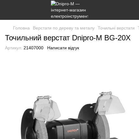
Головна
Верстати по дереву та металу
Точильні верстати
Точильний верстат Dnipro-M BG-20X
Артикул:
21407000
Написати відгук