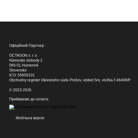
Офіційний Партнер :
OCTAGON s. r. o.
Námestie slobody 2
066 01 Humenné
Slovensko
ICO: 55659101
Obchodny register Okresneho súdu Prešov, oddiel:Sro, vložka č.46409/P
© 2023-2026
Приймаємо до оплати
Мобільна версія