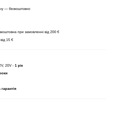
ину — безкоштовно
зкоштовна при замовленні від 200 €
від 15 €
2V, 20V -
1 рік
роки
 гарантія