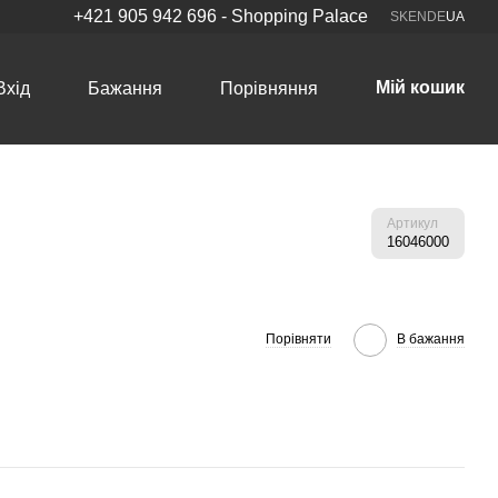
+421 905 942 696 - Shopping Palace
SK
EN
DE
UA
Мій кошик
Вхід
Бажання
Порівняння
Артикул
16046000
Порівняти
В бажання