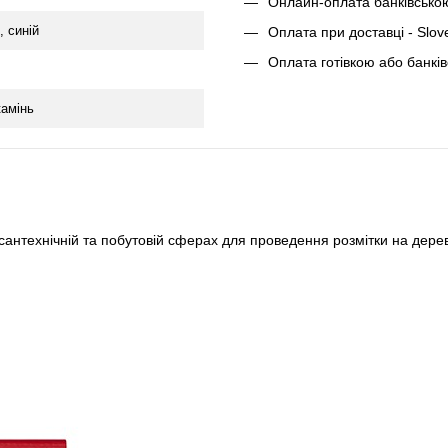
Онлайн-оплата банківсько
, синій
Оплата при доставці - Slov
Оплата готівкою або банкі
камінь
 сантехнічній та побутовій сферах для проведення розмітки на дерев