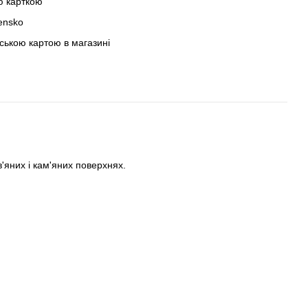
ю карткою
ensko
вською картою в магазині
'яних і кам'яних поверхнях.