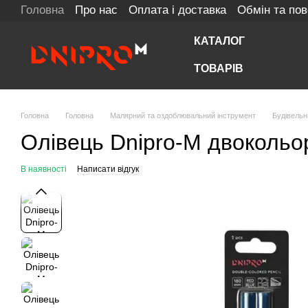
Головна
Про нас
Оплата і доставка
Обмін та по
Перейти до основного контенту
КАТАЛОГ
ТОВАРІВ
Головна
Головна
Малярний та оздоблювальний інструмент
Будівельні
Олівець Dnipro-M двокольо
В наявності
Написати відгук