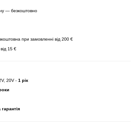
ину — безкоштовно
зкоштовна при замовленні від 200 €
від 15 €
2V, 20V -
1 рік
роки
 гарантія