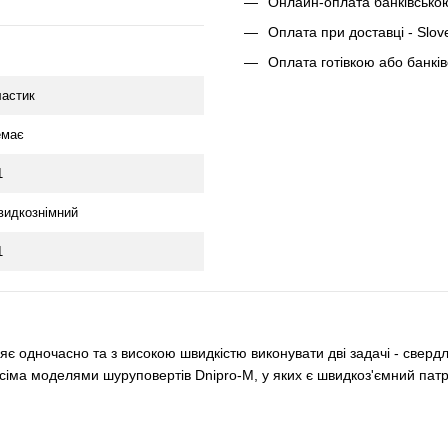
Онлайн-оплата банківсько
Оплата при доставці - Slov
Оплата готівкою або банкі
ластик
емає
1
видкознімний
1
 одночасно та з високою швидкістю виконувати дві задачі - свердл
всіма моделями шуруповертів Dnipro-M, у яких є швидкоз'ємний патр