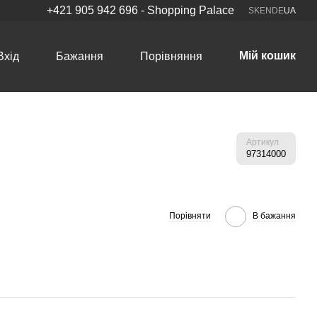
+421 905 942 696 - Shopping Palace
SK
EN
DE
UA
Мій кошик
Вхід
Бажання
Порівняння
Артикул
97314000
Порівняти
В бажання