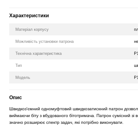
Характеристики
Матеріал корпусу
п
Можливість установки патрона
н
Технічна характеристика
P
Тип
ш
Модель
P
Опис
Швидкоз'ємний одномуфтовий швидкозатискний патрон дозволяє
виймаючи біту з вбудованого бітотримача. Патрон сумісний зі 
значно розширює спектр задач, які потрібно виконувати.