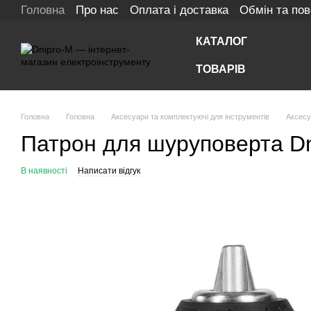
Головна
Про нас
Оплата і доставка
Обмін та по
Перейти до основного контенту
КАТАЛОГ
ТОВАРІВ
Головна
Головна
Аксесуари та комплектуючі для інструментів
Аксесу
Патрон для шуруповерта Dn
В наявності
Написати відгук