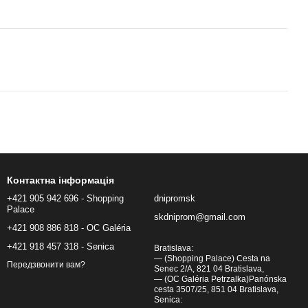
Контактна інформація
+421 905 942 696 - Shopping
dnipromsk
Palace
skdniprom@gmail.com
+421 908 886 818 - OC Galéria
+421 918 457 318 - Senica
Bratislava:
— (Shopping Palace) Cesta na
Передзвонити вам?
Senec 2/A, 821 04 Bratislava,
— (OC Galéria Petrzalka)Panónska
cesta 3507/25, 851 04 Bratislava,
Senica: