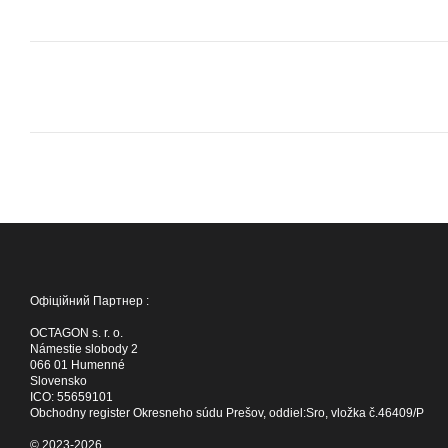
Офіційний Партнер :
OCTAGON s. r. o.
Námestie slobody 2
066 01 Humenné
Slovensko
ICO: 55659101
Obchodny register Okresneho súdu Prešov, oddiel:Sro, vložka č.46409/P
© 2023-2026