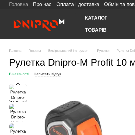
Головна
Про нас
Оплата і доставка
Обмін та по
Перейти до основного контенту
КАТАЛОГ
ТОВАРІВ
Головна
Головна
Вимірювальний інструмент
Рулетки
Рулетка Dni
Рулетка Dnipro-M Profit 10 
В наявності
Написати відгук