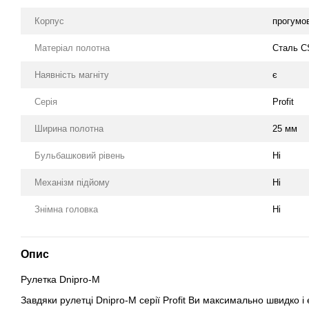
Корпус
прогумо
Матеріал полотна
Сталь C
Наявність магніту
є
Серія
Profit
Ширина полотна
25 мм
Бульбашковий рівень
Ні
Механізм підйому
Ні
Знімна головка
Ні
Опис
Рулетка Dnipro-M
Завдяки рулетці Dnipro-M серії Profit Ви максимально швидко і