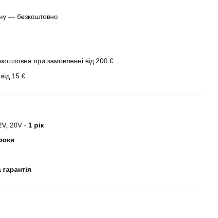
ину — безкоштовно
зкоштовна при замовленні від 200 €
від 15 €
2V, 20V -
1 рік
роки
 гарантія