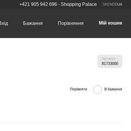
+421 905 942 696 - Shopping Palace
SK
EN
DE
UA
Мій кошик
Вхід
Бажання
Порівняння
Артикул
81733000
Порівняти
В бажання