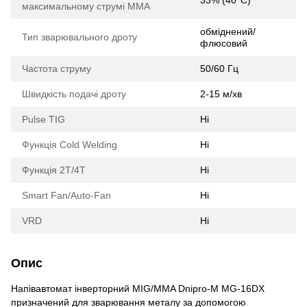
максимальному струмі ММА
обміднений/
Тип зварювального дроту
флюсовий
Частота струму
50/60 Гц
Швидкість подачі дроту
2-15 м/хв
Pulse TIG
Ні
Функція Cold Welding
Ні
Функція 2T/4T
Ні
Smart Fan/Auto-Fan
Ні
VRD
Ні
Опис
Напівавтомат інверторний MIG/MMA Dnipro-M MG-16DX
призначений для зварювання металу за допомогою