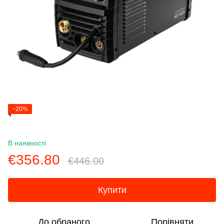
−20%
В наявності
€356.80
€446.00
Купити
До обраного
Порівняти