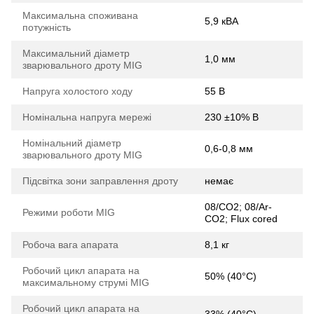
Максимальна споживана
5,9 кВА
потужність
Максимальний діаметр
1,0 мм
зварювального дроту MIG
Напруга холостого ходу
55 В
Номінальна напруга мережі
230 ±10% В
Номінальний діаметр
0,6-0,8 мм
зварювального дроту MIG
Підсвітка зони заправлення дроту
немає
08/СО2; 08/Ar-
Режими роботи MIG
СО2; Flux cored
Робоча вага апарата
8,1 кг
Робочий цикл апарата на
50% (40°С)
максимальному струмі MIG
Робочий цикл апарата на
33% (40°С)