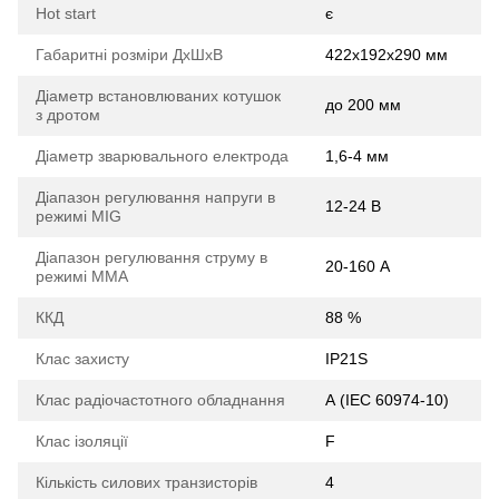
Hot start
є
Габаритні розміри ДхШхВ
422х192х290 мм
Діаметр встановлюваних котушок
до 200 мм
з дротом
Діаметр зварювального електрода
1,6-4 мм
Діапазон регулювання напруги в
12-24 В
режимі MIG
Діапазон регулювання струму в
20-160 А
режимі ММА
ККД
88 %
Клас захисту
IP21S
Клас радіочастотного обладнання
А (IEC 60974-10)
Клас ізоляції
F
Кількість силових транзисторів
4