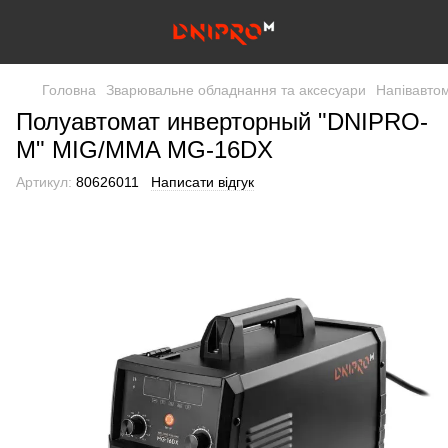
Головна
Зварювальне обладнання та аксесуари
Напівавто
Полуавтомат инверторный "DNIPRO-
М" MIG/MMA MG-16DX
Артикул:
80626011
Написати відгук