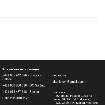
Контактна інформація
+421 905 942 696 - Shopping
dnipromsk
Palace
skdniprom@gmail.com
+421 908 886 818 - OC Galéria
+421 918 457 318 - Senica
Bratislava:
— (Shopping Palace) Cesta na
Передзвонити вам?
Senec 2/A, 821 04 Bratislava,
— (OC Galéria Petrzalka)Panónska