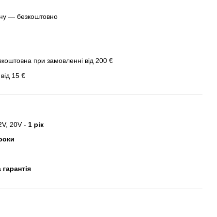
ину — безкоштовно
зкоштовна при замовленні від 200 €
від 15 €
2V, 20V -
1 рік
роки
 гарантія