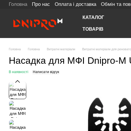
Головна
Про нас
Оплата і доставка
Обмін та по
Перейти до основного контенту
КАТАЛОГ
ТОВАРІВ
Головна
Головна
Витратні матеріали
Витратні матеріали для реновато
Насадка для МФІ Dnipro-M U
В наявності
Написати відгук