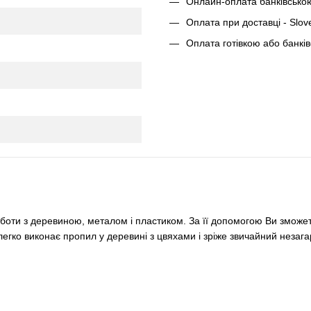
Онлайн-оплата банківсько
Оплата при доставці - Slov
Оплата готівкою або банкі
оти з деревиною, металом і пластиком. За її допомогою Ви зможете
 легко виконає пропил у деревині з цвяхами і зріже звичайний незаг