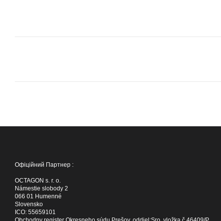
Офіційний Партнер :
OCTAGON s. r. o.
Námestie slobody 2
066 01 Humenné
Slovensko
ICO: 55659101
Obchodny register Okresneho súdu Prešov, oddiel:Sro, vložka č.46409/P