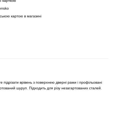
ю карткою
ensko
вською картою в магазині
 підрізати врівень з поверхнею дверні рами і профільовані
артований шуруп. Підходить для різу незагартованих сталей.