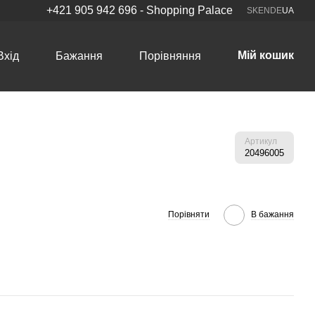
+421 905 942 696 - Shopping Palace
SK
EN
DE
UA
Мій кошик
Вхід
Бажання
Порівняння
Артикул
20496005
Порівняти
В бажання