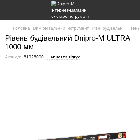
Головна
Вимірювальний інструмент
Рівні будівельні
Рівен
Рівень будівельний Dnipro-M ULTRA
1000 мм
Артикул:
81928000
Написати відгук