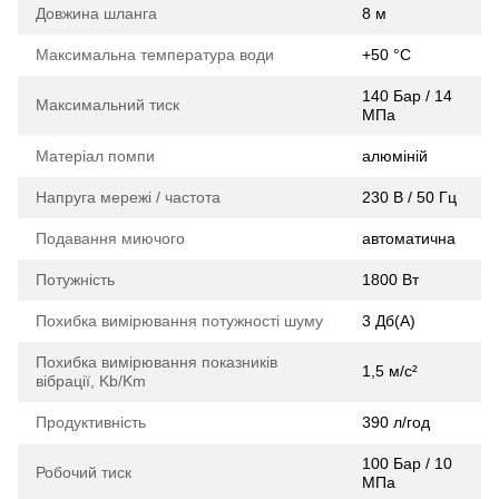
Довжина шланга
8 м
Максимальна температура води
+50 °С
140 Бар / 14
Максимальний тиск
МПа
Матеріал помпи
алюміній
Напруга мережі / частота
230 В / 50 Гц
Подавання миючого
автоматична
Потужність
1800 Вт
Похибка вимірювання потужності шуму
3 Дб(A)
Похибка вимірювання показників
1,5 м/с²
вібрації, Kb/Km
Продуктивність
390 л/год
100 Бар / 10
Робочий тиск
МПа