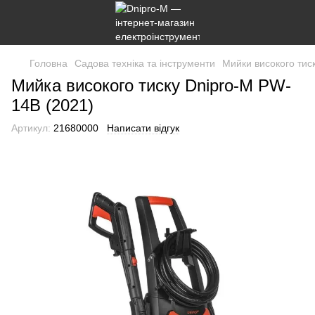
Головна
Садова техніка та інструменти
Мийки високого тис
Мийка високого тиску Dnipro-M PW-
14B (2021)
Артикул:
21680000
Написати відгук