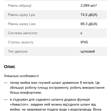
Рівень вібрації
2,089 м/с²
Рівень шуму Lpa
74,6 дБ(А)
Рівень шуму Lwa
88,3 дБ(А)
Система автостоп
є
Ступінь захисту
IPX5
Тип двигуна
щітковий
Опис
Унікальні особливості
тепер мийка має гнучкий шланг довжиною 8 метрів. Це
збільшує робочу площу інструменту, робить використання
більш комфортним;
в з'єднувач для садового шланга додана функція
«Аквастоп», завдяки якій можна від'єднати шланг від
мийки, не закриваючи подачу води з водопроводу. Вона