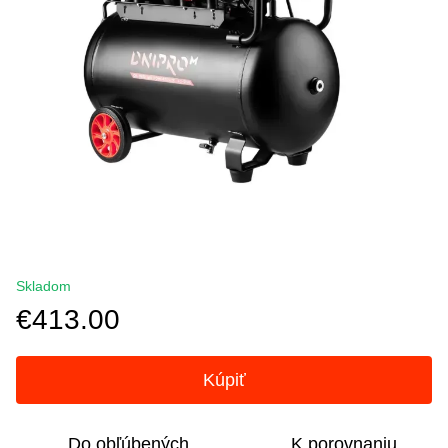
Skladom
€413.00
Kúpiť
Do obľúbených
K porovnaniu