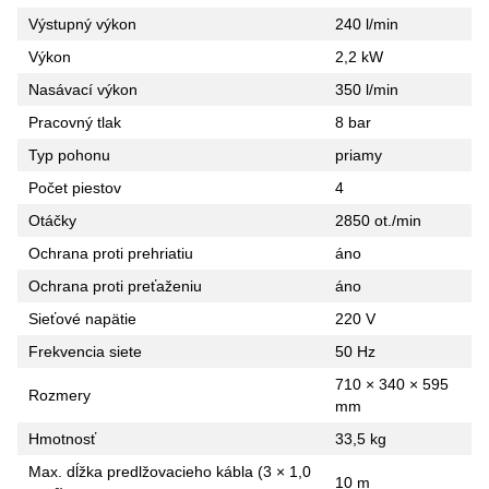
Výstupný výkon
240 l/min
Výkon
2,2 kW
Nasávací výkon
350 l/min
Pracovný tlak
8 bar
Typ pohonu
priamy
Počet piestov
4
Otáčky
2850 ot./min
Ochrana proti prehriatiu
áno
Ochrana proti preťaženiu
áno
Sieťové napätie
220 V
Frekvencia siete
50 Hz
710 × 340 × 595
Rozmery
mm
Hmotnosť
33,5 kg
Max. dĺžka predlžovacieho kábla (3 × 1,0
10 m