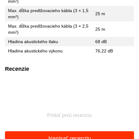
mm²)
Max. dĺžka predlžovacieho kábla (3 × 1,5
25 m
mm²)
Max. dĺžka predlžovacieho kábla (3 × 2,5
25 m
mm²)
Hladina akustického tlaku
68 dB
Hladina akustického výkonu
76,22 dB
Recenzie
Pridať prvú recenziu
Napísať recenziu