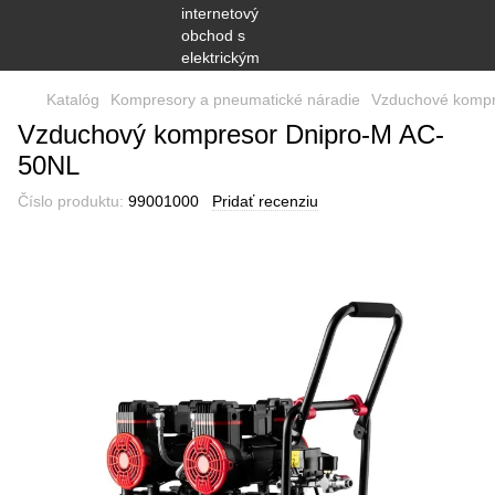
Katalóg
Kompresory a pneumatické náradie
Vzduchové kompr
Vzduchový kompresor Dnipro-M AC-
50NL
Číslo produktu:
99001000
Pridať recenziu