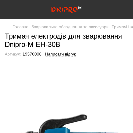
Головна
Зварювальне обладнання та аксесуари
Тримачі і к
Тримач електродів для зварювання
Dnipro-M EH-30B
Артикул:
19570006
Написати відгук