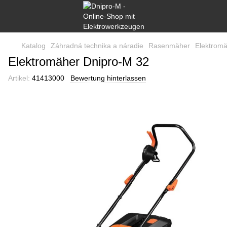
Katalog
Záhradná technika a náradie
Rasenmäher
Elektromä
Elektromäher Dnipro-M 32
Artikel:
41413000
Bewertung hinterlassen