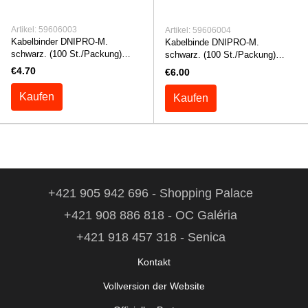
Artikel: 59606003
Artikel: 59606004
Kabelbinder DNIPRO-M.
Kabelbinde DNIPRO-M.
schwarz. (100 St./Packung)
schwarz. (100 St./Packung)
3,6*300 mm
4,6*350 mm
€4.70
€6.00
Kaufen
Kaufen
+421 905 942 696 - Shopping Palace
+421 908 886 818 - OC Galéria
+421 918 457 318 - Senica
Kontakt
Vollversion der Website