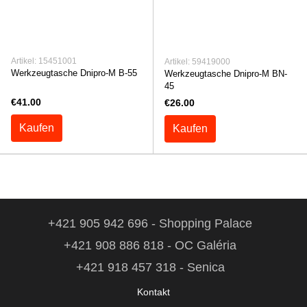
Artikel: 15451001
Artikel: 59419000
Werkzeugtasche Dnipro-M B-55
Werkzeugtasche Dnipro-M BN-
45
€41.00
€26.00
Kaufen
Kaufen
+421 905 942 696 - Shopping Palace
+421 908 886 818 - OC Galéria
+421 918 457 318 - Senica
Kontakt