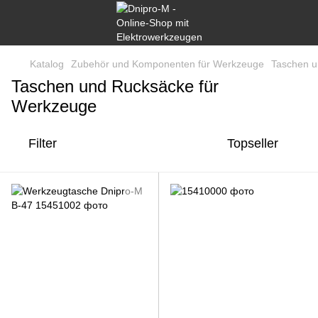
Katalog
Zubehör und Komponenten für Werkzeuge
Taschen u
Taschen und Rucksäcke für
Werkzeuge
Filter
Topseller