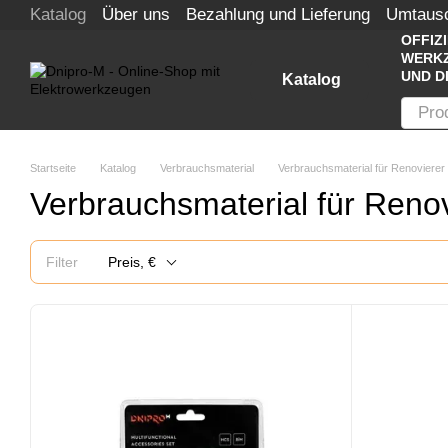
Katalog
Über uns
Bezahlung und Lieferung
Umtaus
Перейти к основному контенту
OFFIZ
WERKZ
UND D
Katalog
Startseite
Katalog
Verbrauchsmaterial
Verbrauchsmaterial für Renovierer
Verbrauchsmaterial für Renov
Filter
Preis, €