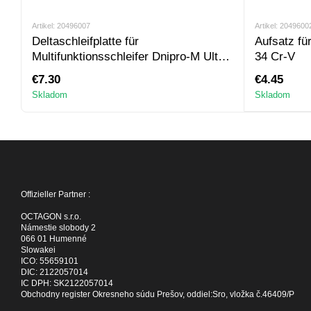
Artikel: 20496007
Artikel: 2049600
Deltaschleifplatte für
Aufsatz fü
Multifunktionsschleifer Dnipro-M Ultra
34 Cr-V
C-80 TCT
€7.30
€4.45
Skladom
Skladom
Offizieller Partner :
OCTAGON s.r.o.
Námestie slobody 2
066 01 Humenné
Slowakei
ICO: 55659101
DIC: 2122057014
IC DPH: SK2122057014
Obchodny register Okresneho súdu Prešov, oddiel:Sro, vložka č.46409/P