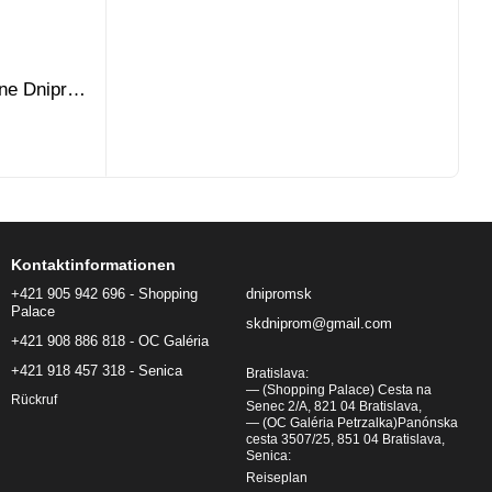
ne Dnipro-
Kontaktinformationen
+421 905 942 696 - Shopping
dnipromsk
Palace
skdniprom@gmail.com
+421 908 886 818 - OC Galéria
+421 918 457 318 - Senica
Bratislava:
— (Shopping Palace) Cesta na
Rückruf
Senec 2/A, 821 04 Bratislava,
— (OC Galéria Petrzalka)Panónska
cesta 3507/25, 851 04 Bratislava,
Senica:
Reiseplan