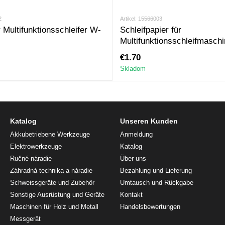
2
Artikel: 15566003
r Multifunktionsschleifer W-
Schleifpapier für
Multifunktionsschleifmaschi
M Р80. 10 St.
€1.70
Skladom
Katalog
Unseren Kunden
Akkubetriebene Werkzeuge
Anmeldung
Elektrowerkzeuge
Katalog
Ručné náradie
Über uns
Záhradná technika a náradie
Bezahlung und Lieferung
Schweissgeräte und Zubehör
Umtausch und Rückgabe
Sonstige Ausrüstung und Geräte
Kontakt
Maschinen für Holz und Metall
Handelsbewertungen
Messgerät