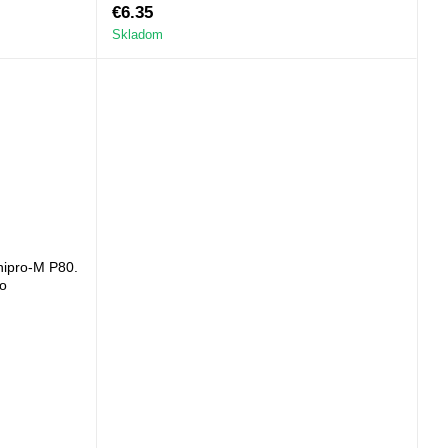
M Ultra С-65 TCT
€6.35
Skladom