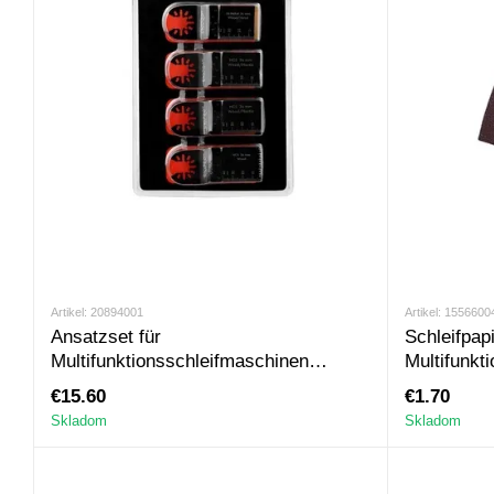
Artikel: 20894001
Artikel: 1556600
Ansatzset für
Schleifpapi
Multifunktionsschleifmaschinen
Multifunkt
Dnipro-M, HCS 4 St.
10 St.
€15.60
€1.70
Skladom
Skladom