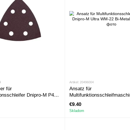
4
Artikel: 20496004
er für
Ansatz für
ionsschleifer Dnipro-M Р40,
Multifunktionsschleifmaschi
M Ultra WM-22 Bi-Metall
€9.40
Skladom