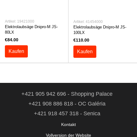
Artikel: 19421000
Artikel: 41454000
Elektrolaubsäge Dnipro-M JS-
Elektrolaubsäge Dnipro-M JS-
80LX
100LX
€84.00
€110.00
Kaufen
Kaufen
+421 905 942 696 - Shopping Palace
+421 908 886 818 - OC Galéria
+421 918 457 318 - Senica
Kontakt
Vollversion der Website