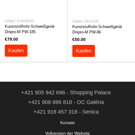
Artikel: 81009000
Artikel: 8411000
Kunststoffrohr-Schweißgerät
Kunststoffrohr-Schweißgerät
Dnipro-M PW-185
Dnipro-M PW-86
€79.00
€50.00
Kaufen
Kaufen
+421 905 942 696 - Shopping Palace
+421 908 886 818 - OC Galéria
+421 918 457 318 - Senica
Kontakt
Vollversion der Website