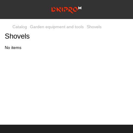
Catalog
Garden equipment and tools
Shovels
Shovels
No items